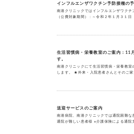
インフルエンザワクチン予防接種の
南港クリニックではインフルエンザワクチン
（公費対象期間） : ～令和２年１月３１日
生活習慣病・栄養教室のご案内：11月
す。
南港クリニックにて生活習慣病・栄養教室の
します。 ★外来・入院患者さんとそのご家
送迎サービスのご案内
南港病院、南港クリニックでは通院困難な患
通院が難しい患者様 ※介護保険による通院