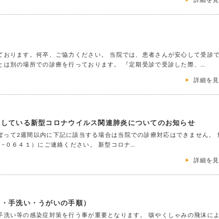
詳細を
ております。何卒、ご協力ください。 当院では、患者さんが安心して受診
とは別の場所での診療を行っております。 『定期受診で受診した際、…
詳細を
生している新型コロナウイルス関連肺炎についてのお知らせ
らさかのぼって2週間以内に下記に該当する場合は当院での診療対応はできません。 
−０６４１）にご連絡ください。 新型コロナ…
詳細を
ト・手洗い・うがいの手順）
手洗い等の感染症対策を行う事が重要となります。 咳やくしゃみの飛沫に