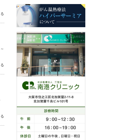
見る
時～
見る
か
見る