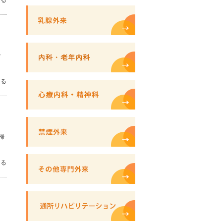
見る
で
見る
帰
見る
よ