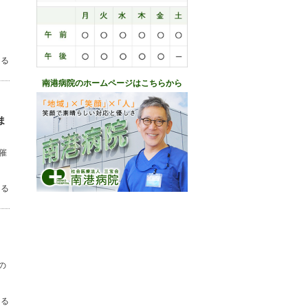
上
見る
南港病院のホームページはこちらから
ま
催
見る
の
見る