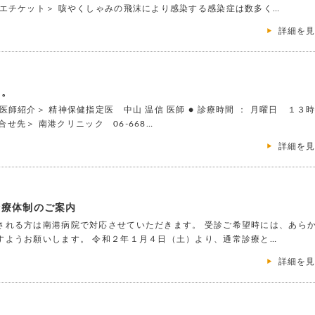
エチケット＞ 咳やくしゃみの飛沫により感染する感染症は数多く…
詳細を
た。
師紹介＞ 精神保健指定医 中山 温信 医師 ● 診療時間 ： 月曜日 １３
せ先＞ 南港クリニック 06-668…
詳細を
診療体制のご案内
される方は南港病院で対応させていただきます。 受診ご希望時には、あら
すようお願いします。 令和２年１月４日（土）より、通常診療と…
詳細を