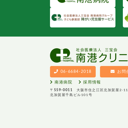
06-6684-2018
お問
南港病院
採用情報
〒
559-0011
大阪市住之江区北加賀屋2-11
北加賀屋千島ビル101号